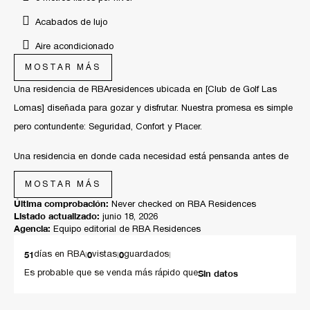
Acabados de lujo
Aire acondicionado
MOSTAR MÁS
Casa inteligente
Una residencia de RBAresidences ubicada en [Club de Golf Las
Cocina de lujo
Lomas] diseñada para gozar y disfrutar. Nuestra promesa es simple
Dentro de coto
pero contundente: Seguridad, Confort y Placer.
Diseño de autor exclusivo
Una residencia en donde cada necesidad está pensanda antes de
Diseño de lujo
que la notes, y donde toda la residencia trabaja para brindarte paz.
MOSTAR MÁS
Estacionamiento de visitas
Última comprobación:
Never checked on RBA Residences
Un ingreso inolvidable. Un hermoso ingreso de presencia imponente
Listado actualizado:
Materiales premium
junio 18, 2026
y nulo mantenimiento te da la bienvenida. Eliminamos columnas y
Agencia:
Equipo editorial de RBA Residences
Pisos de alta gama
barreras visuales para crear una planta libre hermosa, fresca y con
51
|
0
|
0
|
días en RBA
vistas
guardados
iluminación natural que baña todos los espacios. Fluir de la sala al
Reglamento de uso de estacionamiento
Sin datos
Es probable que se venda más rápido que
comedor se da de manera orgánica bajo techos de 3.20 metros,
Seguridad 24/7 con sistema circuito cerrado
asegurando una ventilación cruzada perfecta y una sensación de