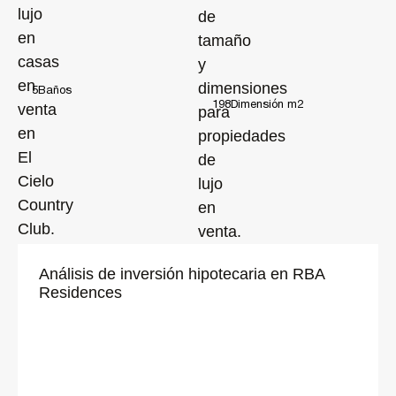
Llámanos o envíanos un WhatsAppp para recibir más información y
hacer una cita para conocer más acerca de esta propiedad.
RBA Residences, una residencia excepcional y una gran inversión.
Excelencia operativa, transparencia y control.
5
Baños
198
Dimensión m2
Bienvenido al L'Art de Vivre.
Para conocer más acerca de RBA, síguenos en Instagram:
@rbaresidences
Análisis de inversión hipotecaria en RBA
Residences