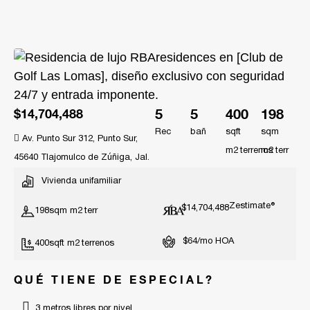
5
5
400
198
$14,704,488
Rec
bañ
sqft
sqm
Av. Punto Sur 312, Punto Sur,
m2
m2
45640 Tlajomulco de Zúñiga, Jal.
Vivienda unifamiliar
Zestimate®
$14,704,488
198
sqm m2
$64/mo HOA
400
sqft m2
QUÉ TIENE DE ESPECIAL?
3 metros libres por nivel