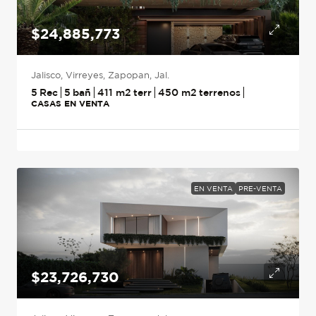
$24,885,773
Jalisco, Virreyes, Zapopan, Jal.
5
5
411
m2
450
m2
CASAS EN VENTA
EN VENTA
PRE-VENTA
$23,726,730