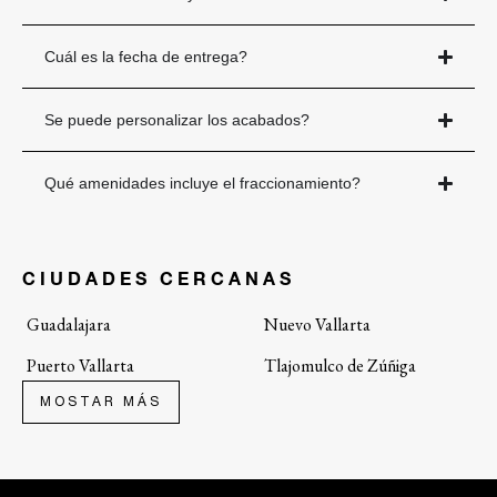
Cuál es la fecha de entrega?
Se puede personalizar los acabados?
Qué amenidades incluye el fraccionamiento?
CIUDADES CERCANAS
Guadalajara
Nuevo Vallarta
Puerto Vallarta
Tlajomulco de Zúñiga
Tlaquepaque
Zapopan
MOSTAR MÁS
BARRIOS CERCANOS
Abadía
Casas en Venta en Alcázar