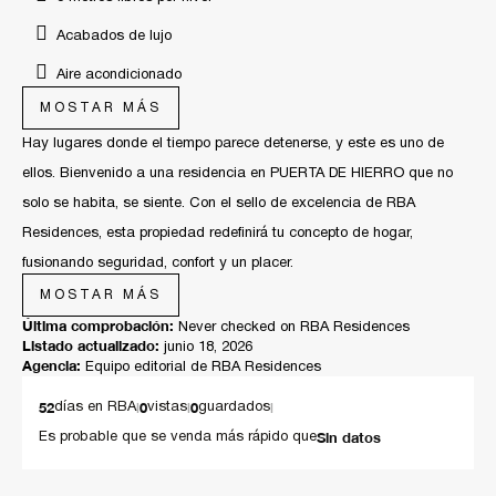
Acabados de lujo
Aire acondicionado
MOSTAR MÁS
Casa inteligente
Hay lugares donde el tiempo parece detenerse, y este es uno de
Cocina de lujo
ellos. Bienvenido a una residencia en PUERTA DE HIERRO que no
Dentro de coto
solo se habita, se siente. Con el sello de excelencia de RBA
Diseño de autor exclusivo
Residences, esta propiedad redefinirá tu concepto de hogar,
fusionando seguridad, confort y un placer.
Diseño de lujo
MOSTAR MÁS
Estacionamiento de visitas
Una Arquitectura extraordinaria, olvídate de las barreras. La planta
Última comprobación:
Never checked on RBA Residences
baja se despliega en una majestuosa área libre, sin columnas ni
Listado actualizado:
Materiales premium
junio 18, 2026
Agencia:
Equipo editorial de RBA Residences
muros que interrumpan la vista, permitiendo que la luz natural bañe
Pisos de alta gama
cada rincón. Con una altura monumental de 3.20 metros, el espacio
52
|
0
|
0
|
días en RBA
vistas
guardados
Reglamento de uso de estacionamiento
respira, otorgándote una sensación de libertad inigualable.
Sin datos
Es probable que se venda más rápido que
Seguridad 24/7 con sistema circuito cerrado
Detalles que Susurran Lujo La excelencia reside en lo invisible: