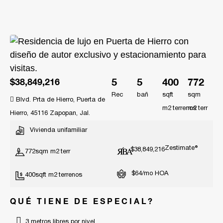
5
5
400
772
$38,849,216
Rec
bañ
sqft
sqm
Blvd. Prta de Hierro, Puerta de
m2
m2
Hierro, 45116 Zapopan, Jal.
Vivienda unifamiliar
Zestimate®
$38,849,216
772
sqm m2
$64/mo HOA
400
sqft m2
QUÉ TIENE DE ESPECIAL?
3 metros libres por nivel