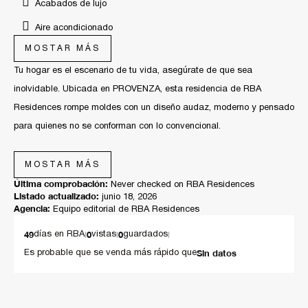
Acabados de lujo
Aire acondicionado
MOSTAR MÁS
Casa inteligente
Tu hogar es el escenario de tu vida, asegúrate de que sea
Cocina de lujo
inolvidable. Ubicada en PROVENZA, esta residencia de RBA
Dentro de coto
Residences rompe moldes con un diseño audaz, moderno y pensado
Diseño de autor exclusivo
para quienes no se conforman con lo convencional.
Diseño de lujo
Espacios que Inspiran. Imagina recibir a tus invitados en una planta
MOSTAR MÁS
Estacionamiento de visitas
baja espectacularmente abierta: sin muros, sin columnas, solo
Última comprobación:
Never checked on RBA Residences
amplitud pura y libertad visual. La iluminación LED integrada en
Listado actualizado:
Materiales premium
junio 18, 2026
Agencia:
Equipo editorial de RBA Residences
plafones te permite "pintar" la atmósfera, creando escenas cálidas
Pisos de alta gama
para cenas íntimas o frescas para reuniones sociales.
49
|
0
|
0
|
días en RBA
vistas
guardados
Reglamento de uso de estacionamiento
Sin datos
Es probable que se venda más rápido que
El Lujo de los Detalles
Seguridad 24/7 con sistema circuito cerrado
Walk-in Closet de Ensueño: Diseñado como una boutique privada.
Sistema de riego inteligente