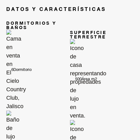
DATOS Y CARACTERÍSTICAS
RBA Residences, una residencia excepcional y una gran inversión.
Excelencia operativa, transparencia y control.
DORMITORIOS Y
BAÑOS
SUPERFICIE
Bienvenido al L'Art de Vivre.
TERRESTRE
Para conocer más acerca de RBA, síguenos en Instagram:
@rbaresidences
6
Dormitorio
500
Área m2