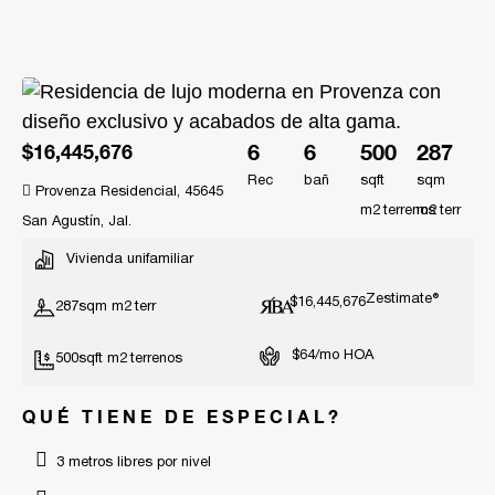
6
6
500
287
$16,445,676
Rec
bañ
sqft
sqm
Provenza Residencial, 45645
m2
m2
San Agustín, Jal.
Vivienda unifamiliar
Zestimate®
$16,445,676
287
sqm m2
$64/mo HOA
500
sqft m2
QUÉ TIENE DE ESPECIAL?
3 metros libres por nivel