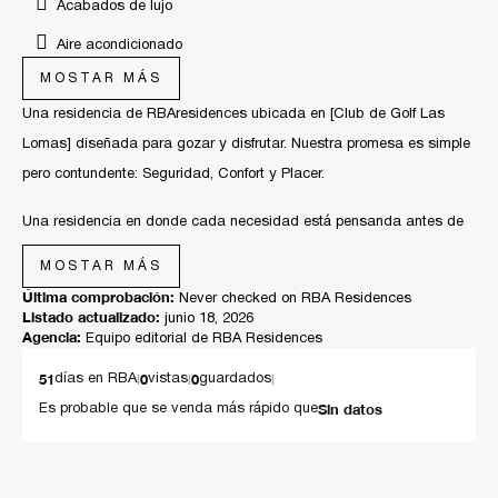
Acabados de lujo
Aire acondicionado
MOSTAR MÁS
Casa inteligente
Una residencia de RBAresidences ubicada en [Club de Golf Las
Cocina de lujo
Lomas] diseñada para gozar y disfrutar. Nuestra promesa es simple
Dentro de coto
pero contundente: Seguridad, Confort y Placer.
Diseño de autor exclusivo
Una residencia en donde cada necesidad está pensanda antes de
Diseño de lujo
que la notes, y donde toda la residencia trabaja para brindarte paz.
MOSTAR MÁS
Estacionamiento de visitas
Última comprobación:
Never checked on RBA Residences
Un ingreso inolvidable. Un hermoso ingreso de presencia imponente
Listado actualizado:
Materiales premium
junio 18, 2026
y nulo mantenimiento te da la bienvenida. Eliminamos columnas y
Agencia:
Equipo editorial de RBA Residences
Pisos de alta gama
barreras visuales para crear una planta libre hermosa, fresca y con
51
|
0
|
0
|
días en RBA
vistas
guardados
iluminación natural que baña todos los espacios. Fluir de la sala al
Reglamento de uso de estacionamiento
Sin datos
Es probable que se venda más rápido que
comedor se da de manera orgánica bajo techos de 3.20 metros,
Seguridad 24/7 con sistema circuito cerrado
asegurando una ventilación cruzada perfecta y una sensación de
Sistema de riego inteligente
libertad inmediata.