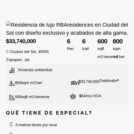
6
6
600
800
$33,740,000
Rec
bañ
sqft
sqm
Ciudad del Sol, 45050,
m2
m2
Zapopan, Jal.
Vivienda unifamiliar
Zestimate®
$33,740,000
800
sqm m2
$64/mo HOA
600
sqft m2
QUÉ TIENE DE ESPECIAL?
3 metros libres por nivel