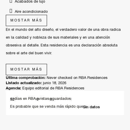
Acabados de lujo
Aire acondicionado
MOSTAR MÁS
Casa inteligente
En el mundo del alto diseño, el verdadero valor de una obra radica
Cocina de lujo
en la calidad y nobleza de sus materiales y en una atención
Dentro de coto
obsesiva al detalle. Esta residencia es una declaración absoluta
Diseño de autor exclusivo
sobre el arte del buen vivir.
Diseño de lujo
Cada area de esta residencia en CIUDAD DEL SOL ha sido
MOSTAR MÁS
Estacionamiento de visitas
diseñada por el equipo de RBAresidences bajo un alto rigor estético.
Última comprobación:
Never checked on RBA Residences
Al cruzar un ingreso imponente: una planta baja monumental,
Listado actualizado:
Materiales premium
junio 18, 2026
Agencia:
Equipo editorial de RBA Residences
totalmente abierta y libre de columnas. Es un gran escenario de
Pisos de alta gama
proporciones perfectas, enmarcado por techos de 3.20 metros de
52
|
0
|
0
|
días en RBA
vistas
guardados
Reglamento de uso de estacionamiento
altura que garantizan una iluminación y ventilación excelente.
Sin datos
Es probable que se venda más rápido que
Seguridad 24/7 con sistema circuito cerrado
Los zoclos enrasados desaparecen elegantemente en los muros
Sistema de riego inteligente
lisos de yeso premium, la carpintería fina se eleva de piso a techo y