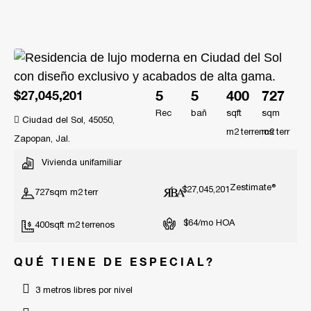
5
5
400
727
$27,045,201
Rec
bañ
sqft
sqm
Ciudad del Sol, 45050,
m2
m2
Zapopan, Jal.
Vivienda unifamiliar
Zestimate®
$27,045,201
727
sqm m2
$64/mo HOA
400
sqft m2
QUÉ TIENE DE ESPECIAL?
3 metros libres por nivel