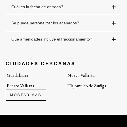
Cuál es la fecha de entrega?
Se puede personalizar los acabados?
Qué amenidades incluye el fraccionamiento?
CIUDADES CERCANAS
Guadalajara
Nuevo Vallarta
Puerto Vallarta
Tlajomulco de Zúñiga
Tlaquepaque
Zapopan
MOSTAR MÁS
BARRIOS CERCANOS
Abadía
Casas en Venta en Alcázar