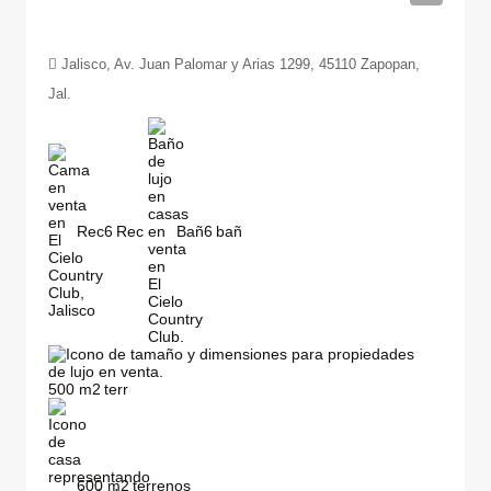
Jalisco, Av. Juan Palomar y Arias 1299, 45110 Zapopan,
Jal.
Rec
6
Bañ
6
500
m2
600
m2