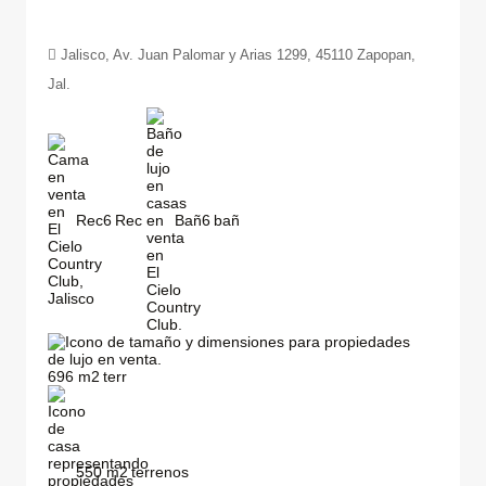
Jalisco, Av. Juan Palomar y Arias 1299, 45110 Zapopan,
Jal.
Rec
6
Bañ
6
696
m2
550
m2