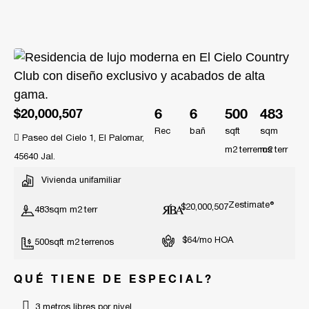
6
6
500
483
$20,000,507
Rec
bañ
sqft
sqm
Paseo del Cielo 1, El Palomar,
m2
m2
45640 Jal.
Vivienda unifamiliar
Zestimate®
$20,000,507
483
sqm m2
$64/mo HOA
500
sqft m2
QUÉ TIENE DE ESPECIAL?
3 metros libres por nivel