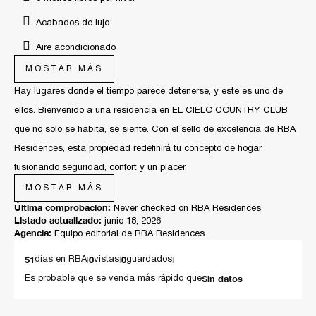
Acabados de lujo
Aire acondicionado
MOSTAR MÁS
Casa inteligente
Hay lugares donde el tiempo parece detenerse, y este es uno de
Cocina de lujo
ellos. Bienvenido a una residencia en EL CIELO COUNTRY CLUB
Dentro de coto
que no solo se habita, se siente. Con el sello de excelencia de RBA
Diseño de autor exclusivo
Residences, esta propiedad redefinirá tu concepto de hogar,
fusionando seguridad, confort y un placer.
Diseño de lujo
MOSTAR MÁS
Estacionamiento de visitas
Una Arquitectura extraordinaria, olvídate de las barreras. La planta
Última comprobación:
Never checked on RBA Residences
baja se despliega en una majestuosa área libre, sin columnas ni
Listado actualizado:
Materiales premium
junio 18, 2026
Agencia:
Equipo editorial de RBA Residences
muros que interrumpan la vista, permitiendo que la luz natural bañe
Pisos de alta gama
cada rincón. Con una altura monumental de 3.20 metros, el espacio
51
|
0
|
0
|
días en RBA
vistas
guardados
Reglamento de uso de estacionamiento
respira, otorgándote una sensación de libertad inigualable.
Sin datos
Es probable que se venda más rápido que
Seguridad 24/7 con sistema circuito cerrado
Detalles que Susurran Lujo La excelencia reside en lo invisible: